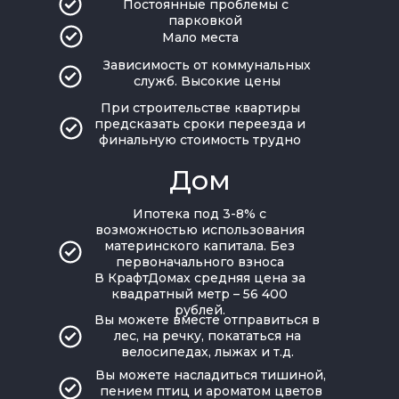
Постоянные проблемы с
парковкой
Мало места
Зависимость от коммунальных
служб. Высокие цены
При строительстве квартиры
предсказать сроки переезда и
финальную стоимость трудно
Дом
Ипотека под 3-8% с
возможностью использования
материнского капитала. Без
первоначального взноса
В КрафтДомах средняя цена за
квадратный метр – 56 400
рублей.
Вы можете вместе отправиться в
лес, на речку, покататься на
велосипедах, лыжах и т.д.
Вы можете насладиться тишиной,
пением птиц и ароматом цветов