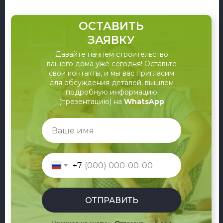
ОСТАВИТЬ
ЗАЯВКУ
Давайте начнем строительство
вашего дома уже сегодня! Оставьте
свои контакты, и мы вас пригласим
для обсуждения деталей, вышлем
подробную информацию
(презентацию) на
WhatsApp
+7
ОТПРАВИТЬ