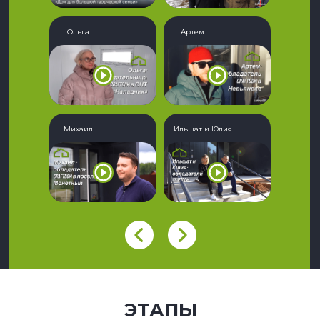
Ольга
Артем
Михаил
Ильшат и Юлия
ЭТАПЫ